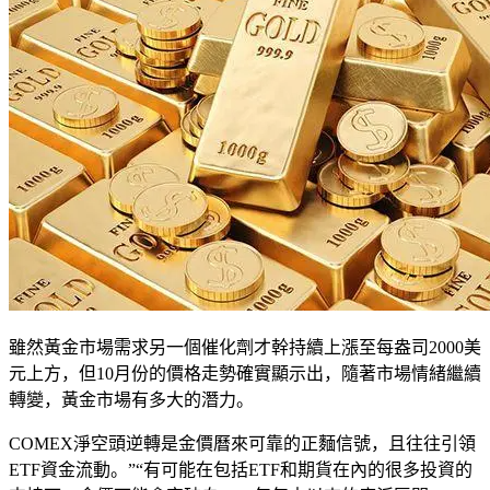
雖然黃金市場需求另一個催化劑才幹持續上漲至每盎司2000美
元上方，但10月份的價格走勢確實顯示出，隨著市場情緒繼續
轉變，黃金市場有多大的潛力。
COMEX淨空頭逆轉是金價曆來可靠的正麵信號，且往往引領
ETF資金流動。”“有可能在包括ETF和期貨在內的很多投資的