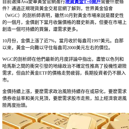
目前選擇Ava愛華黃金官網進行
現貨黃金T+0開戶
需要什麽條
件？通過正規現貨黃金交易官網了解到，世界黃金協會
（WGC）的剖析師表明，雖然10月對黃金市場來說是曆史性
的一個月，金價創下當月收盤價格的曆史新高，但要在市場上
創造一個可持續的買盤，還需求更多。
10月份，金價上漲了近7%，當月收於每盎司1997美元。自那
以來，黃金一向難以守住每盎司2000美元左右的價位。
WGC的剖析師在他們最新的月度評論中指出，盡管以色列和
哈馬斯之間的衝突引發的地緣政治不確定性推高了投機性避險
需求，但由於黃金ETF的價格走勢疲弱，長期投資者仍不願入
市。
金價持續上漲，要麽需求政治風險持續存在或惡化，要麽需求
債券收益率和美元見頂，要麽需求股市走熊，加上經濟衰退風
險再度抬頭。