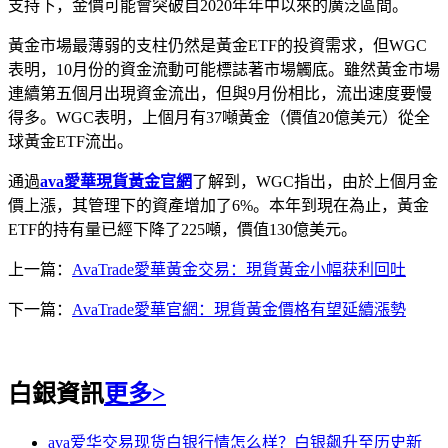
支持下，金價可能會突破自2020年年中以來的廣泛區間。
黃金市場最薄弱的支柱仍然是黃金ETF的投資需求，但WGC
表明，10月份的資金流動可能標誌著市場觸底。雖然黃金市場
連續第五個月出現資金流出，但與9月份相比，流出速度要慢
得多。WGC表明，上個月有37噸黃金（價值20億美元）從全
球黃金ETF流出。
通過
ava愛華現貨黃金官網
了解到，WGC指出，由於上個月金
價上漲，其管理下的資產增加了6%。本年到現在為止，黃金
ETF的持有量已經下降了225噸，價值130億美元。
上一篇：
AvaTrade愛華黃金交易：現貨黃金小幅获利回吐
下一篇：
AvaTrade愛華官網：現貨黃金價格有望延續漲勢
白銀資訊
更多>
ava爱华交易现货白银行情怎么样？白银飙升至历史新