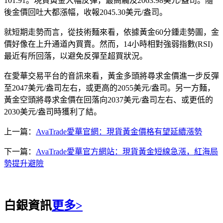
101.91。現貨黃金大幅反彈，最高觸及2063.98美元/盎司。隨
後金價回吐大都漲幅，收報2045.30美元/盎司。
就短期走勢而言，從技術麵來看，依據黃金60分鍾走勢圖，金
價好像在上升通道內買賣。然而，14小時相對強弱指數(RSI)
最近有所回落，以避免反彈至超買狀況。
在愛華交易平台的音訊來看，黃金多頭將尋求金價進一步反彈
至2047美元/盎司左右，或更高的2055美元/盎司。另一方麵，
黃金空頭將尋求金價在回落向2037美元/盎司左右、或更低的
2030美元/盎司時獲利了結。
上一篇：
AvaTrade愛華官網：現貨黃金價格有望延續漲勢
下一篇：
AvaTrade愛華官方網站：現貨黃金短線急漲，紅海局
勢提升避險
白銀資訊
更多>