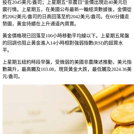
投在2045美元/盎司；上星期五“非農日”金價出現近40美元巨
震行情。上星期五，在美國公布最新一輪經濟數據後，金價從
約2062美元/盎司的日高回落至約2042美元/盎司。在60分鍾走
勢圖，黃金持續在上升通道內買賣。
黃金價格現已回落至100小時移動平均線以下。上星期五尾盤
的回調也阻止黃金進入14小時相對強弱指數(RSI)的超買水
平。
上星期五紐約時段早盤，受微弱的美國非農陳述推動，美元指
數飆升，最高觸及103.08，現貨黃金大跌，最低觸及2024.36美
元/盎司。