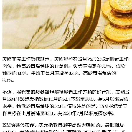
美國非農工作數據顯示，美國經濟在12月添加21.6萬個新工作
崗位，遠高於商場預期的17萬個。失業率穩定在3.7%，低於
預期的3.8%。平均工資月率增長0.4%，高於商場預估的
0.3%。
不過，服務業的疲軟體現隨後壓過工作方麵的好音訊，美國12
月ISM非製造業指數從11月的52.7下滑至50.6，為5月以來最低
水平，遠低於商場預期的52.6。值得注意的是，ISM服務業工
作目標在上月暴降至43.3，為2020年7月以來最糟水平。
ISM陳述發布後，美元指數自盤中高點大幅回落，最低觸及