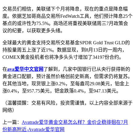
交易员们相信，美联储下个月将降息，现在的重点是降息幅
度。依据芝加哥商品交易所FedWatch工具，他们预计降息25个
基点的或许性为75.5%。商场还将重视美联储周三7月政策会
议的纪要，以获取更多头绪。
全球最大的黄金支持交易所交易基金SPDR Gold Trust GLD的
持股量周五上涨了近1%。数据显现，到8月13日的一周内，
COMEX黄金投机者也将净多头头寸增加了34197份合约。
在
ava爱华中文官网
了解到，几家中国银行已从央行获得新的
黄金进口配额，预计虽然价格创前史新高，但需求仍将复苏。
在其他当地，现货银上涨0.2%，至每盎司29.08美元，铂金上
涨0.4%，至957.75美元，钯金跌落0.4%，至947.13美元。
（温馨提醒：交易有风险，投资需谨慎，以上内容全部来源于
网络）
上一篇：
Avatrade爱华黄金交易怎么样？金价企稳徘徊在7月
份新高附近-Avatrade爱华官网