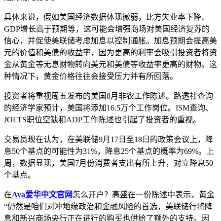
具体来说，假如美国经济数据体现微弱，比方失业率下降、
GDP增长高于预期等，这可能会增强商场对美国经济复苏的
信心，并促使美联储考虑加息以控制通胀。加息预期会提高美
元的价值和美债的收益率，因为更高的利率会吸引投资者将资
金从黄金等无息财物转向美元和美债等收益率更高的财物。这
种情况下，黄金价格往往会接受压力并有所回落。
投资者将重视周五发布的美国8月非农工作陈述。路透社查询
的经济学家预计，美国将添加16.5万个工作岗位。ISM查询、
JOLTS职位空缺和ADP工作陈述也引起了投资者的重视。
交易员现在认为，在美联储9月17日至18日的政策会议上，降
息50个基点的可能性为31%，降息25个基点的概率为69%。上
周，数据显现，美国7月份消费者支出有所上升，对立降息50
个基点。
在
Ava爱华中文官网
怎么开户？高盛在一份陈述中表示，黄金
“仍然是咱们对冲地缘政治和金融风险的首选，美联储行将降
息和新兴商场央行正在进行的购买也供给了额外的支持。因