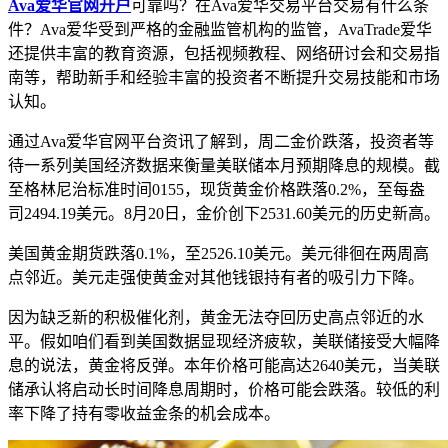
Ava爱华官网开户
可靠吗？在Ava爱华交易平台交易有什么条
件？Ava爱华受到严格的金融监管机构的监管，AvaTrade爱华
还提供丰富的教育资源，包括视频教程、网络研讨会和交易指
南等，帮助新手和经验丰富的投资者不断提升交易技能和市场
认知。
通过Ava爱华官网平台资讯了解到，周二金价跌落，投资者等
待一系列美国经济数据来衡量美联储本月预期降息的规模。截
至格林尼治标准时间0155，现货黄金价格跌落0.2%，至每盎
司2494.19美元。8月20日，金价创下2531.60美元的历史新高。
美国黄金期货跌落0.1%，至2526.10美元。美元徘徊在两周高
点邻近。美元走强使黄金对其他钱银持有者的吸引力下降。
因为缺乏新的积极催化剂，黄金无法夺回历史高点邻近的水
平。假如咱们看到美国数据显现经济疲软，美联储接受大幅降
息的说法，黄金将反弹。本年价格可能高达2640美元，当美联
储承认将启动长时间降息周期时，价格可能会跌落。较低的利
率下降了持有零收益金条的机会成本。