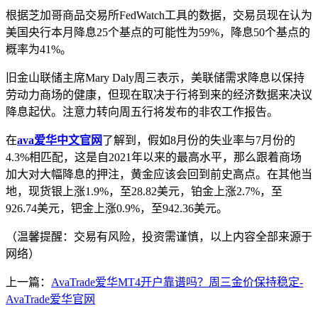
根据芝加哥商品交易所FedWatch工具的数据，交易员现在认为
美国央行本月降息25个基点的可能性为59%，降息50个基点的
概率为41%。
旧金山联储主席Mary Daly周三表示，美联储需求降息以保持
劳动力商场的健康，但现在取决于行将到来的经济数据来决议
降息起伏。注意力转向周五行将发布的非农工作报告。
在
ava爱华中文官网
了解到，假如8月份的失业率与7月份的
4.3%相匹配，这是自2021年以来的最高水平，那么跟着商场
加大对大幅降息的押注，黄金应该会回到前史高点。在其他当
地，现货银上涨1.9%，至28.82美元，铂金上涨2.7%，至
926.74美元，钯金上涨0.9%，至942.36美元。
（温馨提醒：交易有风险，投资需谨慎，以上内容全部来源于
网络）
上一篇：
AvaTrade爱华MT4开户靠谱吗？周三金价保持稳定-
AvaTrade爱华官网