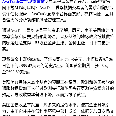
AvaTrade爱华现货黄金
交易流程怎么样？在AvaTrade中文官
网下载MT4可以吗？AvaTrade爱华根据交易者的需求和偏好提
供个性化服务，AvaTrade爱华平台界面友好，操作简便，且具
备强大的分析功能和风险管理工具。
通过AvaTrade爱华交易平台资讯了解，周三，由于美国债券收
益率疲软和首要央行预期降息，以及继续的地缘政治抵触供给
的额定避险支撑，非收益金条上涨，金价上涨，创下前史新
高。
现货黄金上涨约0.6%，至每盎司2676.03美元，小幅接近9月26
日创下的2685.42美元的前史高点。美国黄金期货上涨0.5%，
至2692.60美元。
美联储11月降息25个基点的预期正在稳固，欧洲和英国疲软的
通胀数据增加了人们对欧洲央行和英国央行更激进宽松方针的
预期，导致收益率普遍下降，从而提振了黄金。
美国国债收益率跌至一周多来的最低水平，使黄金更具吸引
力，由于它往往在低利率环境中茁壮成长。依据芝加哥商品交