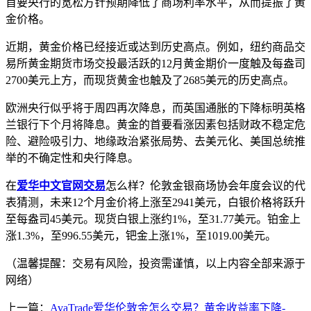
首要央行的宽松方针预期降低了商场利率水平，从而提振了黄
金价格。
近期，黄金价格已经接近或达到历史高点。例如，纽约商品交
易所黄金期货市场交投最活跃的12月黄金期价一度触及每盎司
2700美元上方，而现货黄金也触及了2685美元的历史高点。
欧洲央行似乎将于周四再次降息，而英国通胀的下降标明英格
兰银行下个月将降息。黄金的首要看涨因素包括财政不稳定危
险、避险吸引力、地缘政治紧张局势、去美元化、美国总统推
举的不确定性和央行降息。
在
爱华中文官网交易
怎么样？伦敦金银商场协会年度会议的代
表猜测，未来12个月金价将上涨至2941美元，白银价格将跃升
至每盎司45美元。现货白银上涨约1%，至31.77美元。铂金上
涨1.3%，至996.55美元，钯金上涨1%，至1019.00美元。
（温馨提醒：交易有风险，投资需谨慎，以上内容全部来源于
网络）
上一篇：
AvaTrade爱华伦敦金怎么交易？黄金收益率下降-