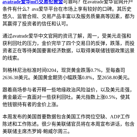
avatrade爱华mt5交易伦敦金
可靠吗？在avatrade爱华官网开户
条件有什么？ava爱华平台在市场上享有较好的口碑。其历史
悠久、监管合规、交易产品丰富以及服务质量高等因素，都为
其赢得了投资者的信任和认可。
通过avatrade爱华中文官网的资讯了解，周一，受美元走强和
获利回吐的压力，金价完毕了四个交易日的反弹，跌落，而投
资者正在等待美国要害经济数据，以取得美联储钱银政策远景
的线索。
到格林尼治标准时间0204，现货黄金跌落0.7%，至每盎司
2636.38美元。美国黄金期货小幅跌落0.8%，至2658.80美元。
跟着商场参与者开释一些地缘政治风险溢价，以及美元走强，
黄金最近一直面对一些获利回吐。美元指数上涨0.5%，使其
他钱银持有者的金价上涨。
本周发布的美国首要数据包含美国工作岗位空缺、ADP工作
陈述和工作陈述。很少有美联储官员将在本周宣布讲话，包含
美联储主席杰罗姆·鲍威尔周三。