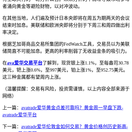
者涌向黄金等避险财物，以对冲波动。
在其他当地，人们遍及预计日本央即将在周五为期两天的会议
结束时加息。美联储和欧洲央即将分别于下周三和周四做出利
率决定。
根据芝加哥商品交易所集团的FedWatch工具，交易员以为美联
储简直不可能加息。更高的利率削弱了无收益金条的吸引力。
在
ava爱华交易平台
了解到，现货银上涨1.1%，至每盎司30.78
美元，钯上涨0.6%，至997美元，铂上涨1%，至952.75美元。
这三种金属都有望周内上涨。
（温馨提醒：交易有风险，投资需谨慎，以上内容全部来源于
网络）
上一篇：
avatrade爱华黄金点差可靠吗？黄金周一早盘下跌-
avatrade爱华平台
下一篇：
avatrade爱华伦敦金如何交易？黄金价格创历史新高-