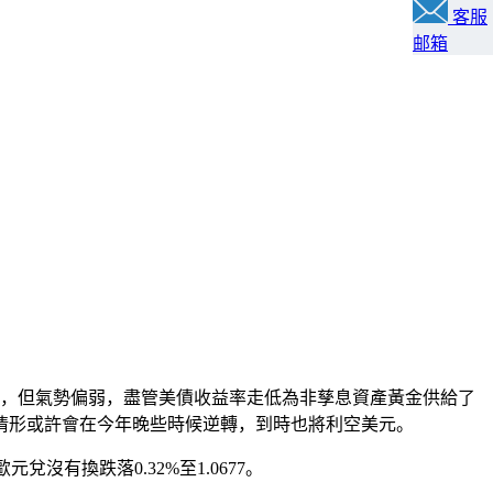
客服
邮箱
反彈，但氣勢偏弱，盡管美債收益率走低為非孳息資產黃金供給了
情形或許會在今年晚些時候逆轉，到時也將利空美元。
歐元兌沒有換跌落0.32%至1.0677。