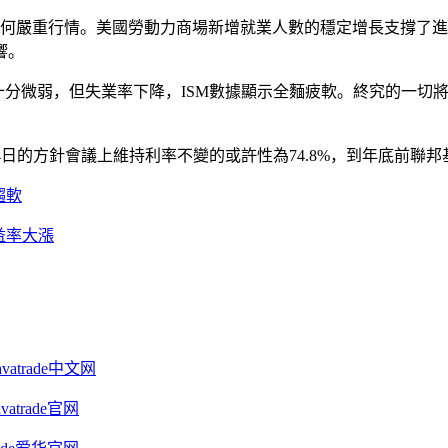
任何嚴重行情。美國勞動力商場新增就業人數的穩定增長支撐了
響。
弱，但失業率下降，ISM數據顯示全麵疲軟。終究的一切將取決於下周
14日的方針會議上維持利率不變的或許性為74.8%，到年底前聯
趨軟
益率大漲
trade中文网
trade官网