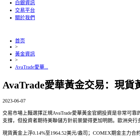
白銀資訊
交易平台
關於我們
首页
>
黃金資訊
>
AvaTrade愛華...
AvaTrade愛華黃金交易：現
2023-06-07
交易市場上麵選擇正規AvaTrade愛華黃金官網投資是非常可靠
支撐，但投資者期待美聯儲方針前景變得更加明朗。歐洲央行
現貨黃金上浮0.14%至1964.52美元/盎司；COMEX期金主力合約上