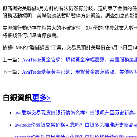
但商場對美聯儲6月方針的看法仍然有分歧，這約束了金價的
服務活動標明，美聯儲應該暫時暫停方針緊縮，調查加息的影
美聯儲行動仍存在相當大的不確定性，5月份的)非農就業人數十分微
將摧殘任何加息暫停預期。
依據CME的“聯儲調查”工具，交易員預計美聯儲在6月13日至
上一篇：
AvaTrade黃金官網：現貨黃金窄幅震蕩，美國服務業
下一篇：
AvaTrade愛華黃金官網：現貨黃金震蕩微漲，美債收
白銀資訊
更多>
ava爱华交易现货白银行情怎么样？白银飙升至历史新高-ava
avatrade伦敦银交易价格可靠吗？白银多头瞄准历史新高-ava