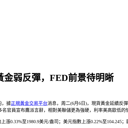
貨黃金弱反彈，FED前景待明晰
的，據
正規黃金交易平台
消息，周二(6月6日)，現貨黃金延續
多名官員宣布鷹派言辭，相對美聯儲更為強硬，利率美高歐低的
漲0.33%至1980.9美元/盎司；美元指數上漲0.22%至104.245；