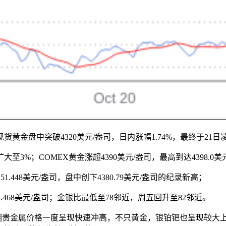
盘中突破4320美元/盎司，日内涨幅1.74%，最终于21日凌
至3%；COMEX黄金涨超4390美元/盎司，最高到达4398.0
.448美元/盎司，盘中创下4380.79美元/盎司的纪录新高；
54.468美元/盎司；金银比最低至78邻近，周五回升至82邻近。
期贵金属价格一度呈现快速冲高，不只黄金，银铂钯也呈现较大