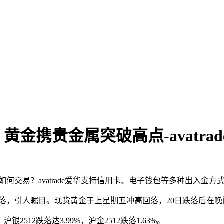
金携贵金属突破高点-avatra
敦金如何交易？‌avatrade爱华支持信用卡、电子钱包等多种出入
起大落，引人瞩目。现货黄金于上星期五冲高回落，20日跌落后在晚
12跌落达3.99%，沪金2512跌落1.63%。