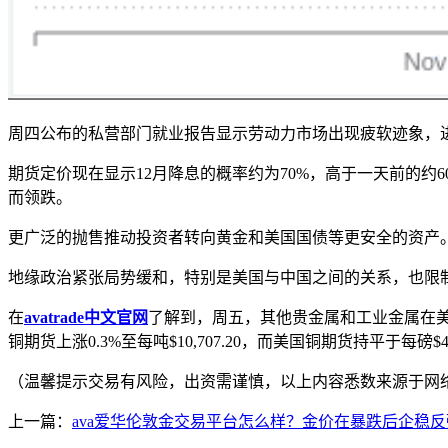
周四公布的私营部门就业报告显示劳动力市场出现疲软迹象，
期货定价现在显示12月降息的概率约为70%，高于一天前的
而领跌。
更广泛的抛售推动投资者转向黄金和美国国债等更安全的资产
地缘政治紧张局势缓和，特别是美国与中国之间的关系，也限
在
avatrade中文官网
了解到，周五，其他贵金属和工业金属在美元疲
铜期货上涨0.3%至每吨$10,707.20，而美国铜期货持平于每磅$4
（温馨提示交易有风险，出资需谨慎，以上内容悉数来源于网
上一篇：
ava爱华伦敦金交易平台怎么样？金价在暴跌后企稳反弹-a