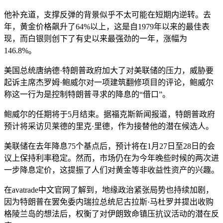
他补充道，支撑反弹的背景似乎不太可能在短期内逆转。去
年，黄金价格飙升了64%以上，这是自1979年以来的最佳表
现，而白银则创下了有史以来最强劲的一年，涨幅为
146.8%。
美国总统唐纳德·特朗普政府加大了对美联储的压力，威胁要
起诉主席杰罗姆·鲍威尔对一项建筑翻修项目的评论，鲍威尔
称这一行为是控制特朗普寻求的降息的“借口”。
鲍威尔的任期将于5月结束。据福克斯新闻报道，特朗普政府
预计将采访贝莱德的里克·里德，作为接替他的潜在候选人。
美联储在去年降息75个基点后，预计将在1月27日至28日的会
议上保持利率稳定。然而，市场仍在为今年晚些时候的两次进
一步降息定价，这提振了人们对黄金等非收益性资产的兴趣。
在avatrade中文官网了解到，地缘政治紧张局势也持续加剧，
因为特朗普在罢免委内瑞拉总统尼古拉斯·马杜罗并提出收购
格陵兰岛的想法后，权衡了对伊朗致命镇压抗议活动的潜在反