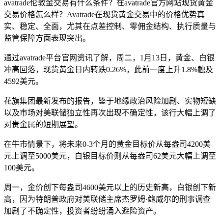
avatrade伦敦金交易有什么条件？在avatrade官方网站现货黄金
交易价格怎么样？‌‌Avatrade在现货黄金交易中的价格优势‌真
实、稳定、全面‌，尤其在‌点差控制、零佣金结构、执行质量与
监管保障‌方面表现突出。
通过avatrade平台官网资讯了解，周二，1月13日，黄金、白银
冲高回落，现货黄金日内转跌0.26%，此前一度上升1.8%触及
4592美元。
花旗集团最新发布的报告，鉴于地缘政治风险加剧、实物短缺
以及市场对美联储独立性再次出现不确定性，该行大幅上调了
对贵金属的短期展望。
在牛市情景下，将未来0-3个月的黄金目标价从每盎司4200美
元上调至5000美元，白银目标价则从每盎司62美元大幅上调至
100美元。
周一，金价创下每盎司4600美元以上的历史新高，白银创下新
高，因为特朗普政府对美联储主席杰罗姆·鲍威尔的刑事调查
加剧了不确定性，投资者纷纷涌入避险资产。