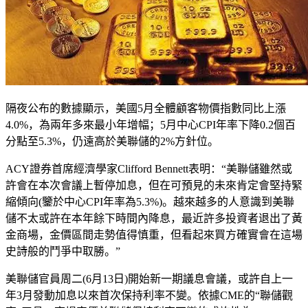
隔夜公布的數據顯示，美國5月全體顧客物價指數同比上漲
4.0%，為兩年多來最小年增幅；5月中心CPI年率下降0.2個百
分點至5.3%，仍遠高於美聯儲的2%方針位。
ACY證券首席經濟學家Clifford Bennett表明：“美聯儲雖然或
許會在本次會議上暫停加息，但在可預見的未來肯定會堅持緊
縮傾向(鑒於中心CPI年率為5.3%)。越來越多的人意識到美聯
儲不太或許在本年餘下時間內降息，最近許多投資者退出了黃
金商場，金價區間走勢值得慎重，但看起來買方確實會在這場
史詩般的鬥爭中取勝。”
美聯儲官員周二(6月13日)開始新一期議息會議，或許自上一
年3月發動加息以來首次保持利率不變。依據CME的“聯儲觀