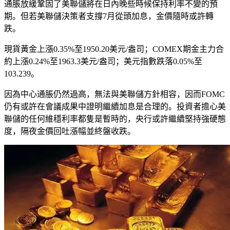
通脹放緩鞏固了美聯儲將在日內晚些時候保持利率不變的預
期。但若美聯儲決策者支撐7月從頭加息，金價隨時或許轉
跌。
現貨黃金上漲0.35%至1950.20美元/盎司；COMEX期金主力合
約上漲0.24%至1963.3美元/盎司；美元指數跌落0.05%至
103.239。
因為中心通脹仍然過高，無法與美聯儲方針相容，因而FOMC
仍有或許在會議成果中證明繼續加息是合理的。投資者擔心美
聯儲的任何維穩利率都隻是暫時的，央行或許繼續堅持強硬態
度，隔夜金價回吐漲幅並終盤收跌。