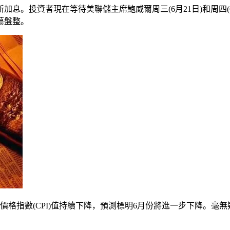
新加息。投資者現在等待美聯儲主席鮑威爾周三(6月21日)和周四
蕩盤整。
格指數(CPI)值持續下降，預測標明6月份將進一步下降。毫無