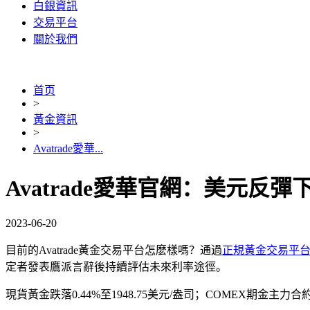
白銀資訊
交易平台
關於我們
首页
>
黃金資訊
>
Avatrade愛華...
Avatrade愛華官網：美元反
2023-06-20
目前的Avatrade黃金交易平台怎麽樣嗎？通過
正規黃金交易平
定者發表鷹派言辭後持續評估未來利率途徑。
現貨黃金跌落0.44%至1948.75美元/盎司；COMEX期金主力合約跌