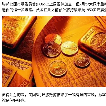
聯邦公開市場委員會(FOMC)上周暫停加息，但7月份大概率重
途徑的進一步線索。黃金在此之前預計將持續環繞1950美元震
值得注意的是，美國5月通脹數據描繪了一幅有趣的畫麵，顧客價
說是個好征兆。