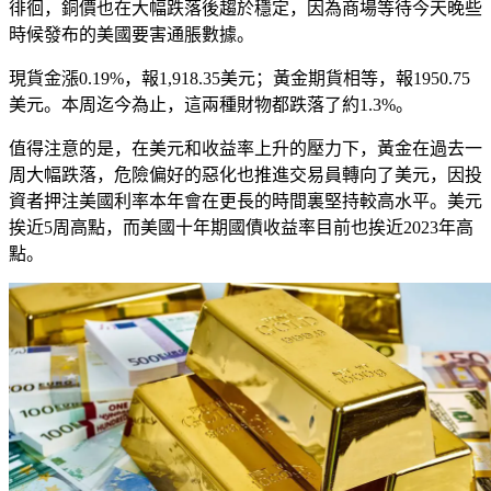
徘徊，銅價也在大幅跌落後趨於穩定，因為商場等待今天晚些
時候發布的美國要害通脹數據。
現貨金漲0.19%，報1,918.35美元；黃金期貨相等，報1950.75
美元。本周迄今為止，這兩種財物都跌落了約1.3%。
值得注意的是，在美元和收益率上升的壓力下，黃金在過去一
周大幅跌落，危險偏好的惡化也推進交易員轉向了美元，因投
資者押注美國利率本年會在更長的時間裏堅持較高水平。美元
挨近5周高點，而美國十年期國債收益率目前也挨近2023年高
點。