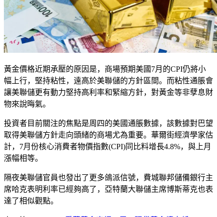
黃金價格近期承壓的原因是，商場預期美國7月的CPI仍將小
幅上行，堅持粘性，遠高於美聯儲的方針區間。而粘性通脹會
讓美聯儲更有動力堅持高利率和緊縮方針，對黃金等非孽息財
物來說晦氣。
投資者目前關注的焦點是周四的美國通脹數據，該數據對巴望
取得美聯儲方針走向頭緒的商場尤為重要。華爾街經濟學家估
計，7月份核心消費者物價指數(CPI)同比料增長4.8%，與上月
漲幅相等。
隔夜美聯儲官員也發出了更多鴿派信號，費城聯邦儲備銀行主
席哈克表明利率已經夠高了，亞特蘭大聯儲主席博斯蒂克也表
達了相似觀點。