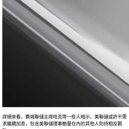
詳細來看，費城聯儲主席哈克等一些人暗示，美聯儲或許不需
求繼續加息，包含美聯儲理事鮑曼在內的其他人則持相反觀