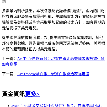
點。
多數業內剖析指出，本次會議紀要顯著偏“鷹派”。國內的川財
證券首席經濟學家陳靂剖析稱，美聯儲貨幣方針會議紀要被市
場解讀為美聯儲或許會采取更加緊縮的貨幣方針，加息預期的
走強提振了美元走勢。
從美國經濟數據角度看，7月份美國零售額超預期增加，其他
部分高頻數據、領先目標也反映美國製造業接近築底，美國根
本麵的超預期修正支撐美元走強。
上一篇：
AvaTrade白銀官網：現貨白銀走高美國零售數據引發
加息擔憂
下一篇：
AvaTrade愛華白銀：現貨白銀開始窄幅走強
黃金資訊
更多>
avatrade伦敦金交易有什么条件？黄金、白银冲高回落-