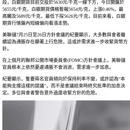
段，白銀期貨目前交投於5630元/千克一線下方，今日開盤於
5655元/千克，白銀期貨價格暫報5654元/克，上漲0.46%，最
高觸及5689元/千克，最低下探5626元/千克，目前來看，白銀
期貨行情盤內短線偏向看漲走勢。
美聯儲7月25日至26日方針會議的紀要顯示，大多數與會者繼
續認為通脹存在顯著上行危險，這或許需求進一步收緊貨幣方
針。
在上個月的聯邦公開市場委員會(FOMC)方針會議上，美聯儲
官員根本上依然憂慮通脹不會消退，需求進一步加息。
紀要顯示，隻要兩名官員傾向於保持利率不變，或許認為“本
能夠支撐這樣的提議”，而不是會議結束時終究批準的加息決
定。多位與會者警告意外過度收緊方針的危險。