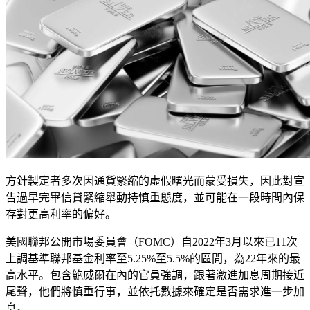
方針製定者多次因通貨緊縮的虛假曙光而蒙受損失，因此對宣
告過早完畢信貸緊縮舉動持慎重態度，並可能在一段時間內保
存對更高利率的偏好。
美國聯邦公開市場委員會（FOMC）自2022年3月以來已11次
上調基準聯邦基金利率至5.25%至5.5%的區間，為22年來的最
高水平。包含鮑威爾在內的官員強調，跟著激進加息周期接近
尾聲，他們將慎重行事，並依托數據來確定是否需求進一步加
息。