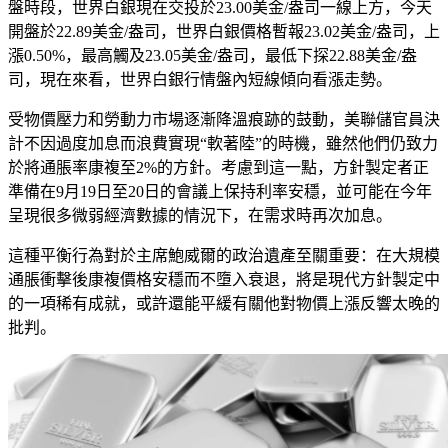
盤時段，世界白銀現在交投於23.00美金/盎司一線上方，今天
開盤於22.89美金/盎司，世界白銀價格暫報23.02美金/盎司，上
漲0.50%，最高觸及23.05美金/盎司，最低下探22.88美金/盎
司，現在來看，世界白銀行情盤內短線傾向看漲走勢。
受物價壓力和勞動力市場逐漸降溫痕跡的鼓動，美聯儲官員決
計不因過度加息而浪費實現“軟著陸”的時機，雖然他們仍致力
於將通脹率康複至2%的方針。考慮到這一點，方針製定者正
準備在9月19日至20日的會議上保持利率安穩，並可能在今年
呈現很多微弱經濟數據的情況下，在需求時再次加息。
這種平衡行為對於主席鮑威爾的政治遺產至關重要：在大規模
通脹衝擊後康複價格安穩而不墮入衰退，將是現代方針製定中
的一項稀有成就，或許還能平緩有關他對物價上漲反響太晚的
批判。