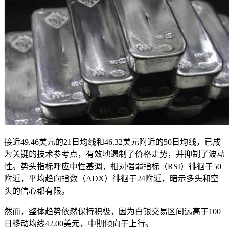
接近49.46美元的21日均线和46.32美元附近的50日均线，已成
为关键的技术参考点，有效地遏制了价格走势，并抑制了波动
性。势头指标呼应中性基调，相对强弱指标（RSI）徘徊于50
附近，平均趋向指数（ADX）徘徊于24附近，暗示多头和空
头的信心都有限。
然而，整体趋势依然保持积极，因为白银交易区间远高于100
日移动均线42.00美元，中期倾向于上行。