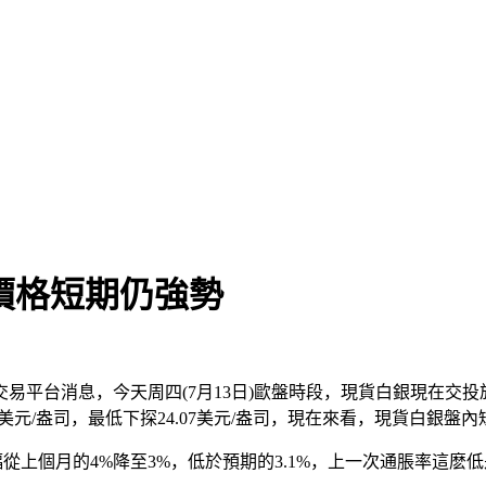
銀價格短期仍強勢
平台消息，今天周四(7月13日)歐盤時段，現貨白銀現在交投於24
.25美元/盎司，最低下探24.07美元/盎司，現在來看，現貨白銀
從上個月的4%降至3%，低於預期的3.1%，上一次通脹率這麽低是在