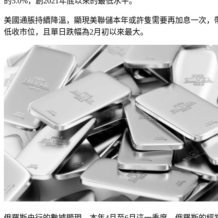
的5.0%，創2021年底以來的最低水平。
美國通脹持續降溫，顯現美聯儲本年或許隻需要再加息一次，帶動美
低收市位，且單日跌幅為2月初以來最大。
俄羅斯央行的數據顯現，本年4月至6月這一季度，俄羅斯的經常賬