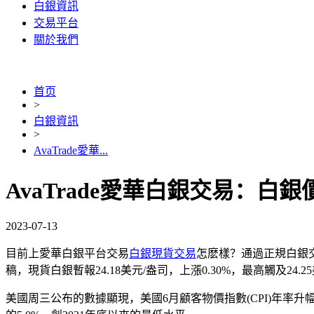
白銀資訊
交易平台
關於我們
首页
>
白銀資訊
>
AvaTrade愛華...
AvaTrade愛華白銀交易：白
2023-07-13
目前上愛華白銀平台交易
白銀現貨交易
怎麽樣？通過正規白銀交易
稿，現貨白銀暫報24.18美元/盎司，上漲0.30%，最高觸及24
美國周三公布的數據顯現，美國6月顧客物價指數(CPI)年率升幅