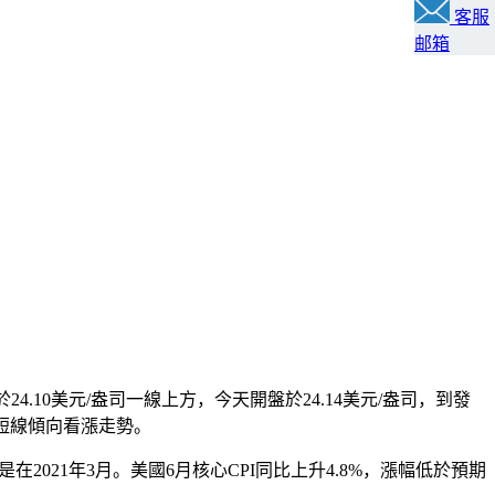
客服
邮箱
.10美元/盎司一線上方，今天開盤於24.14美元/盎司，到發
盤內短線傾向看漲走勢。
2021年3月。美國6月核心CPI同比上升4.8%，漲幅低於預期