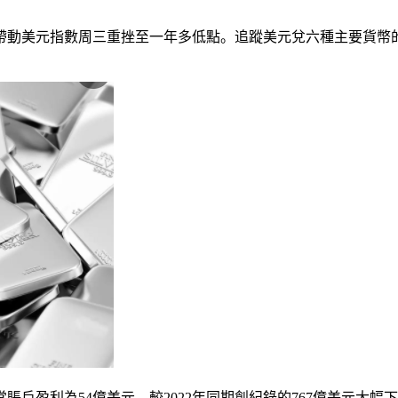
元指數周三重挫至一年多低點。追蹤美元兌六種主要貨幣的ICE美
戶盈利為54億美元，較2022年同期創紀錄的767億美元大幅下