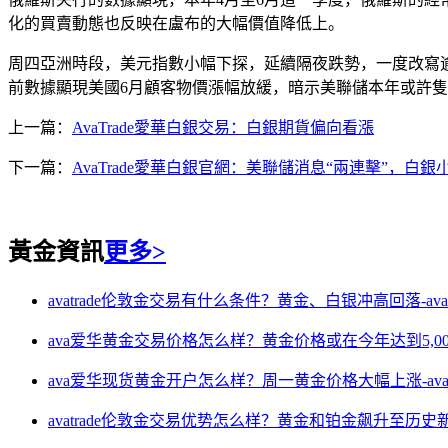
化的買賣動態也反映在盧布的大幅價值降低上。
周四亞洲時段，美元指數小幅下探，延續隔夜跌勢，一度改寫逾一年
前數據顯現美國6月顧客物價漲幅放緩，暗示美聯儲本年或許
上一篇：
AvaTrade愛華白銀交易：白銀期貨偏向看漲
下一篇：
AvaTrade愛華白銀官網：美聯儲消息“兩連擊”，白銀
黃金資訊
更多>
avatrade伦敦金交易有什么条件？黄金、白银冲高回落-avat
ava爱华黄金交易价格怎么样？黄金价格或在今年达到5,000
ava爱华现货黄金开户怎么样？周一黄金价格大幅上涨-av
avatrade伦敦金交易优势怎么样？黄金和铂金飙升至历史新高-