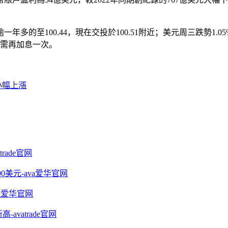
多的至100.44，現在交投於100.51附近；美元周三跌勢1
隻需再加息一次。
小幅上漲
rade官网
美元-ava爱华官网
a爱华官网
avatrade官网